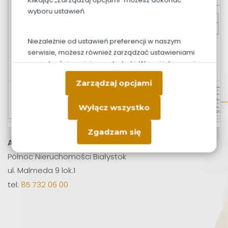
wyboru ustawień.
Niezależnie od ustawień preferencji w naszym
serwisie, możesz również zarządzać ustawieniami
prywatności swojej przeglądarki. Więcej informacji
o przetwarzaniu danych znajdziesz w
Polityce
Zarządzaj opcjami
prywatności.
Wyłącz wszystko
Zgadzam się
Adres biura sprzedaży:
Północ Nieruchomości Białystok
ul. Malmeda 9 lok.1
tel:
85 732 06 00