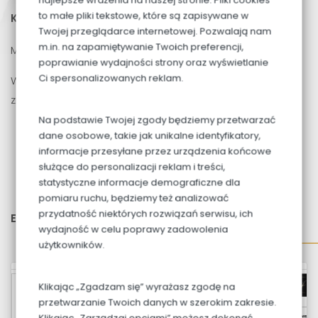
to małe pliki tekstowe, które są zapisywane w
Karta mieszkania
do pobrania
Twojej przeglądarce internetowej. Pozwalają nam
m.in. na zapamiętywanie Twoich preferencji,
Mieszkanie
M10
położone jest na
II PIĘTRZE
poprawianie wydajności strony oraz wyświetlanie
Ci spersonalizowanych reklam.
W przedmiotowym lokalu na powierzchni
28,21m2
znajdują się:
Na podstawie Twojej zgody będziemy przetwarzać
Pokój z aneksem:
18,13m2
dane osobowe, takie jak unikalne identyfikatory,
Przedpokój:
5,81m2
informacje przesyłane przez urządzenia końcowe
służące do personalizacji reklam i treści,
Łazienka:
4,27m2
statystyczne informacje demograficzne dla
Balkon:
8,91m2
pomiaru ruchu, będziemy też analizować
przydatność niektórych rozwiązań serwisu, ich
Ekspozycja okien:
południe, zachód
wydajność w celu poprawy zadowolenia
użytkowników.
Klikając „Zgadzam się” wyrażasz zgodę na
przetwarzanie Twoich danych w szerokim zakresie.
Klikając „Zarządzaj opcjami” możesz dokonać