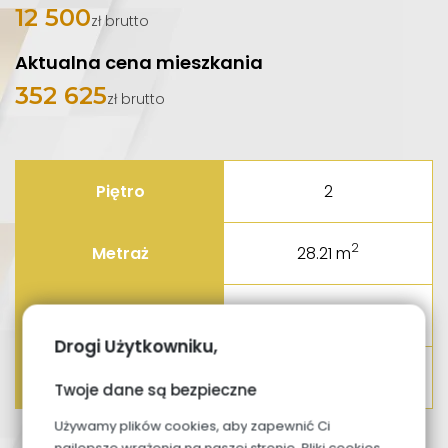
12 500
zł brutto
Aktualna cena mieszkania
352 625
zł brutto
Piętro
2
2
Metraż
28.21 m
Ilość pokoi
1
Drogi Użytkowniku,
Status
Rezerwacja
Twoje dane są bezpieczne
Używamy plików cookies, aby zapewnić Ci
najlepsze wrażenia na naszej stronie. Pliki cookies