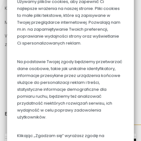
Używamy plików cookies, aby zapewnić Ci
Karta mieszkania
do pobrania
najlepsze wrażenia na naszej stronie. Pliki cookies
to małe pliki tekstowe, które są zapisywane w
Mieszkanie
M12
położone jest na
II PIĘTRZE
Twojej przeglądarce internetowej. Pozwalają nam
m.in. na zapamiętywanie Twoich preferencji,
W przedmiotowym lokalu na powierzchni 51,84m2
poprawianie wydajności strony oraz wyświetlanie
Ci spersonalizowanych reklam.
znajdują się:
Pokój z aneksem:
20,77m2
Na podstawie Twojej zgody będziemy przetwarzać
Pokój:
9,10m2
dane osobowe, takie jak unikalne identyfikatory,
Pokój:
10,80m2
informacje przesyłane przez urządzenia końcowe
służące do personalizacji reklam i treści,
Przedpokój:
6,75m2
statystyczne informacje demograficzne dla
Łazienka:
4,42m2
pomiaru ruchu, będziemy też analizować
Balkon:
7,92m2
przydatność niektórych rozwiązań serwisu, ich
wydajność w celu poprawy zadowolenia
Ekspozycja okien:
północ, wschód, zachód
użytkowników.
Klikając „Zgadzam się” wyrażasz zgodę na