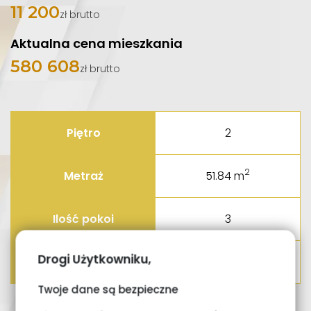
11 200
zł brutto
Aktualna cena mieszkania
580 608
zł brutto
Piętro
2
2
Metraż
51.84 m
Ilość pokoi
3
Drogi Użytkowniku,
Status
Rezerwacja
Twoje dane są bezpieczne