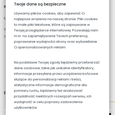
Twoje dane są bezpieczne
Karta mieszkania
do pobrania
Używamy plików cookies, aby zapewnić Ci
Mieszkanie
M8
położone jest na
II PIĘTRZE
najlepsze wrażenia na naszej stronie. Pliki cookies
to małe pliki tekstowe, które są zapisywane w
W przedmiotowym lokalu na powierzchni
53,13m2
Twojej przeglądarce internetowej. Pozwalają nam
znajdują się:
m.in. na zapamiętywanie Twoich preferencji,
poprawianie wydajności strony oraz wyświetlanie
Pokój z aneksem:
19,88m2
Ci spersonalizowanych reklam.
Pokój:
8,74m2
Pokój:
12,71m2
Na podstawie Twojej zgody będziemy przetwarzać
Przedpokój:
7,38m2
dane osobowe, takie jak unikalne identyfikatory,
informacje przesyłane przez urządzenia końcowe
Łazienka:
4,42m2
służące do personalizacji reklam i treści,
Balkon:
8,58m2
statystyczne informacje demograficzne dla
pomiaru ruchu, będziemy też analizować
Ekspozycja okien:
północ, południe, wschód
przydatność niektórych rozwiązań serwisu, ich
wydajność w celu poprawy zadowolenia
użytkowników.