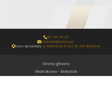
85 732 06 00
bialystok@polnoc.pl
biuro sprzedaży:
ul. Malmeda 9 lok.1, 15-440 Białystok
Strona główna
Wiatrakowa - Białystok
Mokra - Białystok
Ogrodowa - Łomża
Zrealizowane
O nas
Kontakt