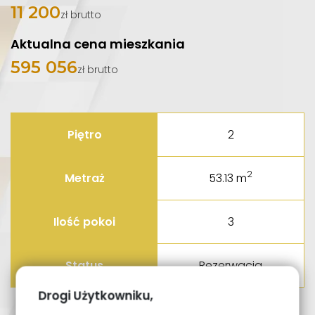
11 200
zł brutto
Aktualna cena mieszkania
595 056
zł brutto
Piętro
2
2
Metraż
53.13 m
Ilość pokoi
3
Status
Rezerwacja
Drogi Użytkowniku,