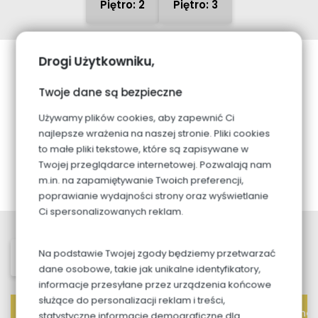
Piętro: 2
Piętro: 3
Drogi Użytkowniku,
Twoje dane są bezpieczne
Używamy plików cookies, aby zapewnić Ci
najlepsze wrażenia na naszej stronie. Pliki cookies
to małe pliki tekstowe, które są zapisywane w
Twojej przeglądarce internetowej. Pozwalają nam
m.in. na zapamiętywanie Twoich preferencji,
poprawianie wydajności strony oraz wyświetlanie
Ci spersonalizowanych reklam.
Na podstawie Twojej zgody będziemy przetwarzać
Mieszkania
Lokale usługowe
dane osobowe, takie jak unikalne identyfikatory,
informacje przesyłane przez urządzenia końcowe
służące do personalizacji reklam i treści,
Metraż
Cena
Cena 
statystyczne informacje demograficzne dla