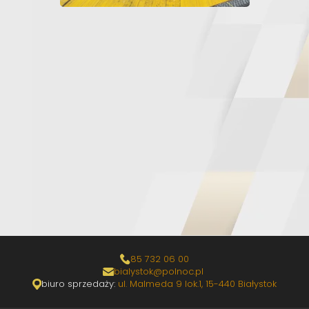
85 732 06 00
bialystok@polnoc.pl
biuro sprzedaży:
ul. Malmeda 9 lok.1, 15-440 Białystok