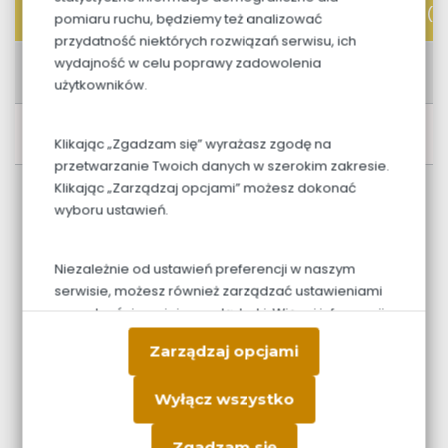
Nr
Piętro
Ilość pokoi
2
2
(w m
)
(zł/m
)
(zł
pomiaru ruchu, będziemy też analizować
przydatność niektórych rozwiązań serwisu, ich
wydajność w celu poprawy zadowolenia
M1
Parter
54.16
3
11 200
6
użytkowników.
M2
Parter
51.84
3
11 500
5
Klikając „Zgadzam się” wyrażasz zgodę na
przetwarzanie Twoich danych w szerokim zakresie.
Klikając „Zarządzaj opcjami” możesz dokonać
wyboru ustawień.
Niezależnie od ustawień preferencji w naszym
serwisie, możesz również zarządzać ustawieniami
prywatności swojej przeglądarki. Więcej informacji
GALERIA POSTĘPU PRAC
o przetwarzaniu danych znajdziesz w
Polityce
Zarządzaj opcjami
prywatności.
Wyłącz wszystko
Data: 16.10.2025
Zgadzam się